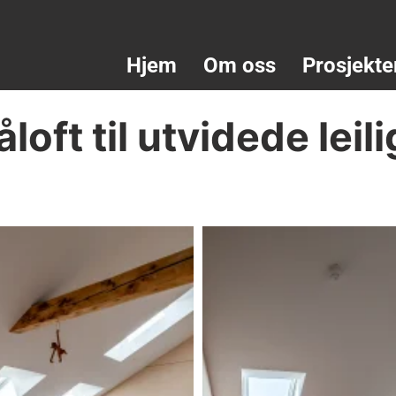
Hjem
Om oss
Prosjekte
oft til utvidede leili